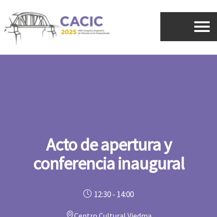
Ir
al
contenido
Acto de apertura y
conferencia inaugural
12:30 - 14:00
Centro Cultural Viedma